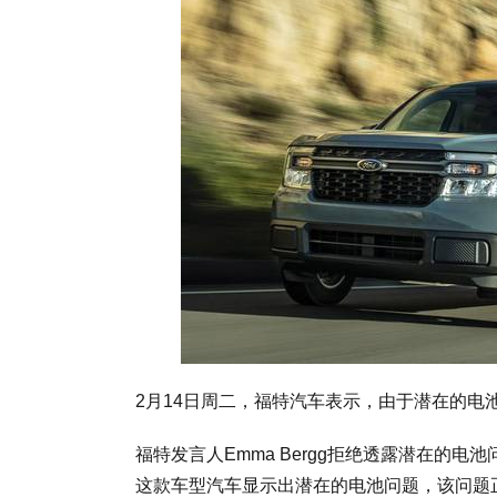
2月14日周二，福特汽车表示，由于潜在的电池问题
福特发言人Emma Bergg拒绝透露潜在的
这款车型汽车显示出潜在的电池问题，该问题正