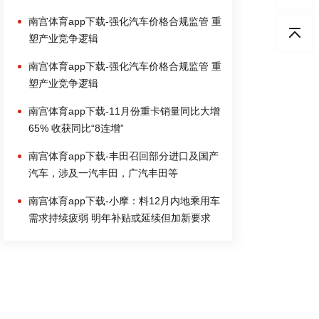
南宫体育app下载-强化汽车价格合规监管 重
塑产业竞争逻辑
南宫体育app下载-强化汽车价格合规监管 重
塑产业竞争逻辑
南宫体育app下载-11月份重卡销量同比大增
65% 收获同比“8连增”
南宫体育app下载-丰田召回部分进口及国产
汽车，涉及一汽丰田，广汽丰田等
南宫体育app下载-小摩：料12月内地乘用车
需求持续疲弱 明年补贴或延续但加新要求