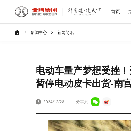
首页
新闻中心
新闻简讯
电动车量产梦想受挫！
暂停电动皮卡出货-南宫
2024/12/28
分享到