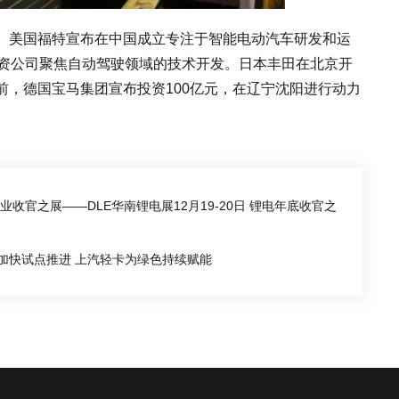
。美国福特宣布在中国成立专注于智能电动汽车研发和运
合资公司聚焦自动驾驶领域的技术开发。日本丰田在北京开
前，德国宝马集团宣布投资100亿元，在辽宁沈阳进行动力
业收官之展——DLE华南锂电展12月19-20日 锂电年底收官之
京加快试点推进 上汽轻卡为绿色持续赋能