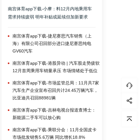
南宫体育app下载-小摩：料12月内地乘用车
需求持续疲弱 明年补贴或延续但加新要求
南宫体育app下载-捷尼赛思汽车销售（上
海）有限公司召回部分进口捷尼赛思纯电
GV60汽车
南宫体育app下载-港股异动 | 汽车股走势疲软
12月首周乘用车销量承压 市场情绪处于低位
南宫体育app下载-市场监管总局：11月共7家
汽车生产企业宣布召回共计24.45万辆汽车，
比亚迪共召回88981辆
南宫体育app下载-吉林电视台报道查博士：
新能源二手车可以放心购
南宫体育app下载-乘联分会：11月全国皮卡
市场批发销售5.6万辆 同比增长18.8%