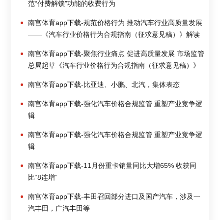
范“付费解锁”功能的收费行为
南宫体育app下载-规范价格行为 推动汽车行业高质量发展
——《汽车行业价格行为合规指南（征求意见稿）》解读
南宫体育app下载-聚焦行业痛点 促进高质量发展 市场监管
总局起草《汽车行业价格行为合规指南（征求意见稿）》
南宫体育app下载-比亚迪、小鹏、北汽，集体表态
南宫体育app下载-强化汽车价格合规监管 重塑产业竞争逻
辑
南宫体育app下载-强化汽车价格合规监管 重塑产业竞争逻
辑
南宫体育app下载-11月份重卡销量同比大增65% 收获同
比“8连增”
南宫体育app下载-丰田召回部分进口及国产汽车，涉及一
汽丰田，广汽丰田等