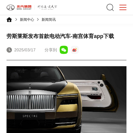
新闻中心
新闻简讯
劳斯莱斯发布首款电动汽车-南宫体育app下载
2025/03/17
分享到