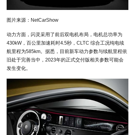
图片来源：NetCarShow
动力方面，闪灵采用了前后双电机布局，电机总功率为
430kW，百公里加速耗时4.5秒，CLTC 综合工况纯电续
航里程为585km。据悉，目前新车动力参数与续航里程依
旧处于完善当中，2023年的正式交付版相关参数可能会
发生变化。