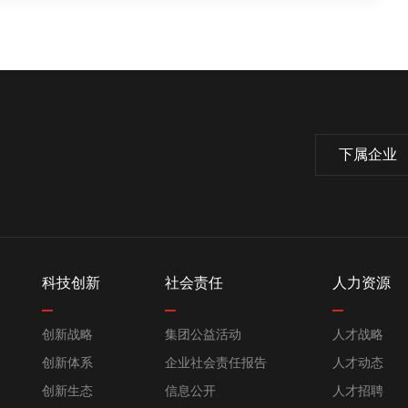
下属企业
科技创新
社会责任
人力资源
创新战略
集团公益活动
人才战略
创新体系
企业社会责任报告
人才动态
创新生态
信息公开
人才招聘