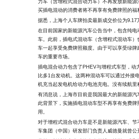
力车（含增程式混合动力车）不再发放新能源汽
买插电混动的消费者将不再享有免费牌照的福
据悉，上海个人车牌拍卖最新成交价位为9.17
在目前国家的新能源汽车公告当中，包含纯电
车。此前，插电式混动车（含增程式混动车）
车一起享受免费牌照额度。由于可以享受绿牌
车的重要市场。
插电混合动力包含了PHEV与增程式车型，
比多1台发动机。这两种混动车可以通过外接
机充当起发电机给动力电池充电。没有续航里
有消息说，上海市目前是我国最大的新能源汽
此背景下，实施插电混动车型不再享有免费牌
用。
对于增程式混合动力车是不是新能源汽车、节
车集团（中国）研发部门负责人威德曼就曾公