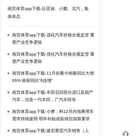
南宫体育app下载-比亚迪、小鹏、北汽，集
体表态
南宫体育app下载-强化汽车价格合规监管 重
塑产业竞争逻辑
南宫体育app下载-强化汽车价格合规监管 重
塑产业竞争逻辑
南宫体育app下载-11月份重卡销量同比大增
65% 收获同比“8连增”
南宫体育app下载-丰田召回部分进口及国产
汽车，涉及一汽丰田，广汽丰田等
南宫体育app下载-小摩：料12月内地乘用车
需求持续疲弱 明年补贴或延续但加新要求
南宫体育app下载-捷尼赛思汽车销售（上