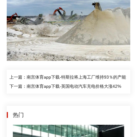
上一篇：南宫体育app下载-特斯拉将上海工厂维持93％的产能
下一篇：南宫体育app下载-英国电动汽车充电价格大涨42%
热门