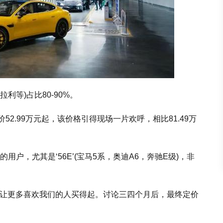
利等)占比80-90%。
售价52.99万元起，该价格引得现场一片欢呼，相比81.49万
用户，尤其是‘56E’(宝马5系，奥迪A6，奔驰E级)，非
要让更多喜欢我们的人买得起。讨论三四个月后，最终定价