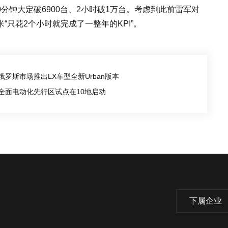
10分钟大定破6900台、2小时破1万台。考虑到此前雷军对
小米“只花2个小时就完成了一整年的KPI”。
罗斯市场推出LX车型全新Urban版本
全面电动化先行区试点在10地启动
下属企业