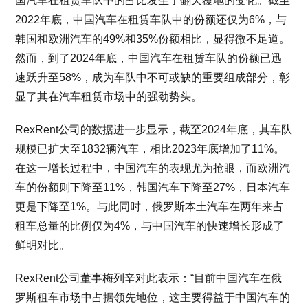
国汽车在租赁车队中的占比发生了翻天覆地的变化。截至
2022年底，中国汽车在租赁车队中的份额还仅为6%，与
韩国和欧洲汽车的49%和35%份额相比，显得微不足道。
然而，到了2024年底，中国汽车在租赁车队的份额已迅
速跃升至58%，成为车队中不可或缺的重要组成部分，彰
显了其在汽车租赁市场中的强劲势头。
RexRent公司的数据进一步显示，截至2024年底，其车队
规模已扩大至1832辆汽车，相比2023年底增加了11%。
在这一增长过程中，中国汽车的表现尤为抢眼，而欧洲汽
车的份额则下降至11%，韩国汽车下降至27%，日本汽车
更是下降至1%。与此同时，俄罗斯本土汽车在两年来占
租车总量的比例仅为4%，与中国汽车的快速增长形成了
鲜明对比。
RexRent公司董事梅列辛对此表示：“目前中国汽车在俄
罗斯租车市场中占据领先地位，这主要得益于中国汽车的