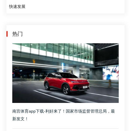
快速发展
热门
南宫体育app下载-利好来了！国家市场监督管理总局，最
新发文！