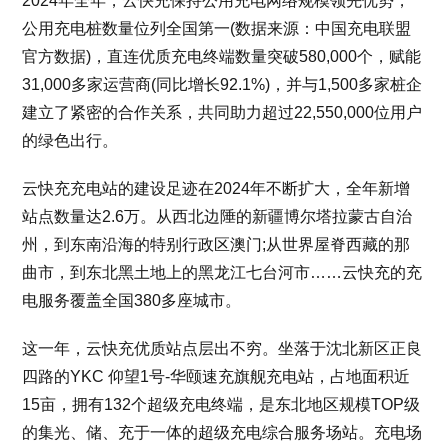
2024年全年，云快充保持公用充电网络规模领先优势，
公用充电桩数量位列全国第一(数据来源：中国充电联盟
官方数据)，直连优质充电终端数量突破580,000个，赋能
31,000多家运营商(同比增长92.1%)，并与1,500多家桩企
建立了紧密的合作关系，共同助力超过22,550,000位用户
的绿色出行。
云快充充电站的建设足迹在2024年不断扩大，全年新增
站点数量达2.6万。从西北边陲的新疆博尔塔拉蒙古自治
州，到东南沿海的特别行政区澳门;从世界屋脊西藏的那
曲市，到东北黑土地上的黑龙江七台河市……云快充的充
电服务覆盖全国380多座城市。
这一年，云快充优质站点层出不穷。坐落于沈北新区正良
四路的YKC 仰望1号-华颐速充旗舰充电站，占地面积近
15亩，拥有132个超级充电终端，是东北地区规模TOP级
的集光、储、充于一体的超级充电综合服务场站。充电场