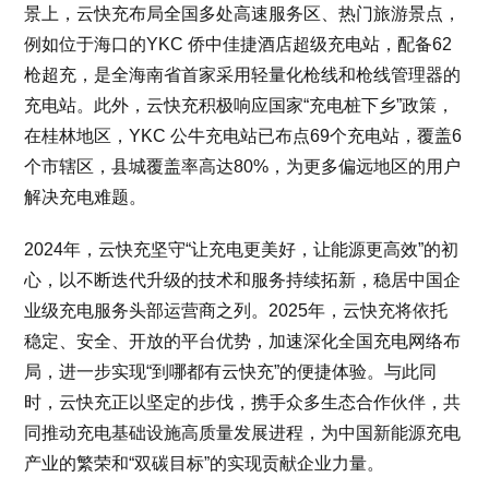
景上，云快充布局全国多处高速服务区、热门旅游景点，
例如位于海口的YKC 侨中佳捷酒店超级充电站，配备62
枪超充，是全海南省首家采用轻量化枪线和枪线管理器的
充电站。此外，云快充积极响应国家“充电桩下乡”政策，
在桂林地区，YKC 公牛充电站已布点69个充电站，覆盖6
个市辖区，县城覆盖率高达80%，为更多偏远地区的用户
解决充电难题。
2024年，云快充坚守“让充电更美好，让能源更高效”的初
心，以不断迭代升级的技术和服务持续拓新，稳居中国企
业级充电服务头部运营商之列。2025年，云快充将依托
稳定、安全、开放的平台优势，加速深化全国充电网络布
局，进一步实现“到哪都有云快充”的便捷体验。与此同
时，云快充正以坚定的步伐，携手众多生态合作伙伴，共
同推动充电基础设施高质量发展进程，为中国新能源充电
产业的繁荣和“双碳目标”的实现贡献企业力量。