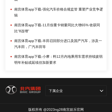
南宫体育app下载-强化汽车价格合规监管 重塑产业竞争逻
辑
南宫体育app下载-11月份重卡销量同比大增65% 收获同
比“8连增”
南宫体育app下载-丰田召回部分进口及国产汽车，涉及一
汽丰田，广汽丰田等
南宫体育app下载-小摩：料12月内地乘用车需求持续疲弱
明年补贴或延续但加新要求
下属企业
版权所有 @2023ng28南宫娱乐官网