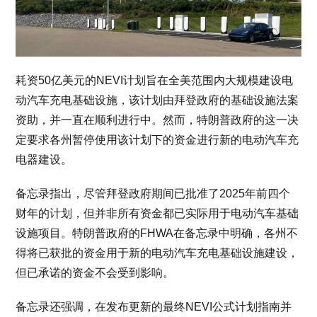
耗资50亿美元的NEVI计划旨在全美范围内大规模建设电
动汽车充电基础设施，该计划由拜登政府的基础设施法案
资助，并一直在顺利进行中。然而，特朗普政府的这一决
定要求各州暂停使用该计划下的资金进行新的电动汽车充
电器建设。
备忘录指出，尽管拜登政府期间已批准了2025年前四个
财年的计划，但并非所有资金都已实际用于电动汽车基础
设施项目。特朗普政府的FHWA在备忘录中明确，各州不
得将已获批的资金用于新的电动汽车充电基础设施建设，
但已承诺的资金不会受到影响。
备忘录还强调，在发布更新的最终NEVI公式计划指南并