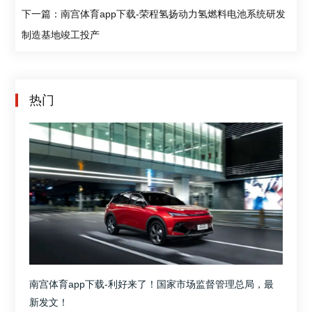
下一篇：南宫体育app下载-荣程氢扬动力氢燃料电池系统研发
制造基地竣工投产
热门
南宫体育app下载-利好来了！国家市场监督管理总局，最
新发文！