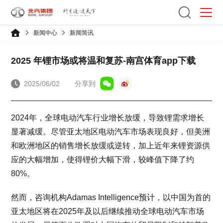
新闻中心
新闻简讯
2025 年锂市场或将温和复苏-南宫体育app下载
2025/06/02
分享到
2024年，全球电动汽车行业增长放缓，导致锂需求增长
显著减缓。尽管亚太地区电动汽车市场表现良好，但美洲
和欧洲地区的销售增长放缓或逆转，加上近年来锂资源供
应的大幅增加，使得锂价大幅下滑，较峰值下降了约
80%。
然而，咨询机构Adamas Intelligence预计，以中国为首的
亚太地区将在2025年及以后继续推动全球电动汽车市场