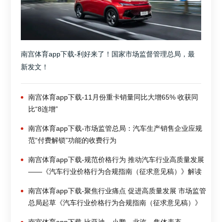
南宫体育app下载-利好来了！国家市场监督管理总局，最
新发文！
南宫体育app下载-11月份重卡销量同比大增65% 收获同
比“8连增”
南宫体育app下载-市场监管总局：汽车生产销售企业应规
范“付费解锁”功能的收费行为
南宫体育app下载-规范价格行为 推动汽车行业高质量发展
——《汽车行业价格行为合规指南（征求意见稿）》解读
南宫体育app下载-聚焦行业痛点 促进高质量发展 市场监管
总局起草《汽车行业价格行为合规指南（征求意见稿）》
南宫体育app下载-比亚迪、小鹏、北汽，集体表态