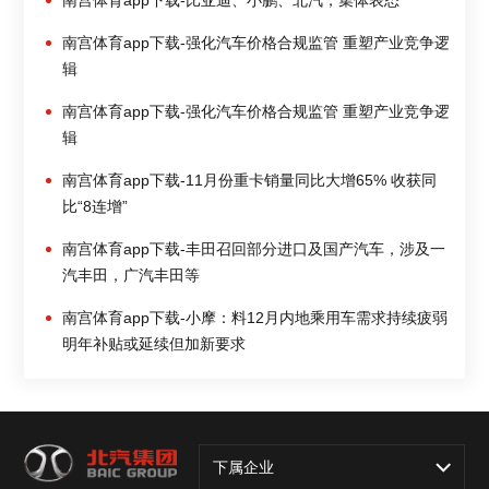
南宫体育app下载-强化汽车价格合规监管 重塑产业竞争逻
辑
南宫体育app下载-强化汽车价格合规监管 重塑产业竞争逻
辑
南宫体育app下载-11月份重卡销量同比大增65% 收获同
比“8连增”
南宫体育app下载-丰田召回部分进口及国产汽车，涉及一
汽丰田，广汽丰田等
南宫体育app下载-小摩：料12月内地乘用车需求持续疲弱
明年补贴或延续但加新要求
下属企业