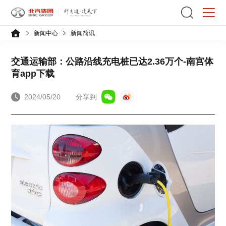
新闻中心
新闻简讯
交通运输部：公路沿线充电桩已达2.36万个-南宫体
育app下载
2024/05/20
分享到