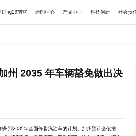
走进ng28南宫
新闻中心
产品中心
科技创新
社会责
州 2035 年车辆豁免做出决
州到2035年全面停售汽油车的计划。加州预计会依据