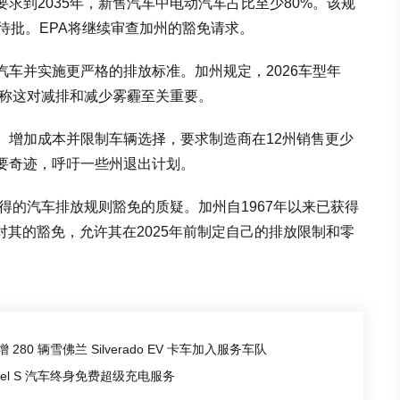
求到2035年，新售汽车中电动汽车占比至少80%。该规
待批。EPA将继续审查加州的豁免请求。
车并实施更严格的排放标准。加州规定，2026车型年
%，称这对减排和减少雾霾至关重要。
、增加成本并限制车辆选择，要求制造商在12州销售更少
要奇迹，呼吁一些州退出计划。
获得的汽车排放规则豁免的质疑。加州自1967年以来已获得
了对其的豁免，允许其在2025年前制定自己的排放限制和零
0 辆雪佛兰 Silverado EV 卡车加入服务车队
el S 汽车终身免费超级充电服务