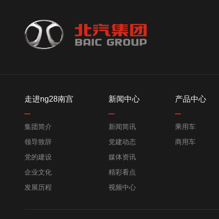
走进ng28南宫
新闻中心
产品中心
集团简介
新闻简讯
乘用车
领导致辞
党建动态
商用车
党的建设
媒体资讯
企业文化
精彩看点
发展历程
视频中心