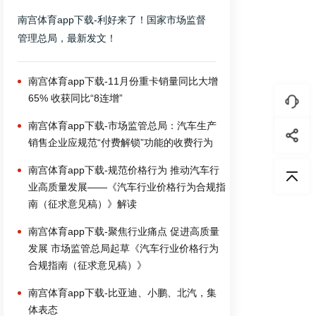
南宫体育app下载-利好来了！国家市场监督
管理总局，最新发文！
南宫体育app下载-11月份重卡销量同比大增
65% 收获同比“8连增”
南宫体育app下载-市场监管总局：汽车生产
销售企业应规范“付费解锁”功能的收费行为
南宫体育app下载-规范价格行为 推动汽车行
业高质量发展——《汽车行业价格行为合规指
南（征求意见稿）》解读
南宫体育app下载-聚焦行业痛点 促进高质量
发展 市场监管总局起草《汽车行业价格行为
合规指南（征求意见稿）》
南宫体育app下载-比亚迪、小鹏、北汽，集
体表态