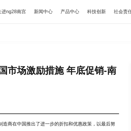
走进ng28南宫
新闻中心
产品中心
科技创新
社会责
国市场激励措施 年底促销-南
制造商在中国推出了进一步的折扣和优惠政策，以最后努