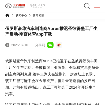
新闻中心
新闻简讯
俄罗斯豪华汽车制造商Aurus推迟圣彼得堡工厂生
产启动-南宫体育app下载
2025/07/10
分享到
俄罗斯豪华汽车制造商Aurus已推迟了在圣彼得堡前丰田
工厂的生产启动。圣彼得堡工业政策、创新和贸易委员会
副主席阿列克谢·雅科夫列夫在近期的一次论坛上表示，
该工厂很可能不会在今年投产，但并未透露新的投产日
期。此前有报道指出，该工厂可能会于2024年开始生产
汽车。