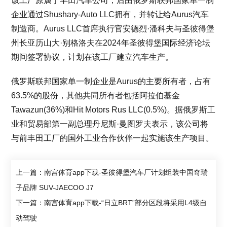
该工厂原属于丰田汽车公司，后由俄罗斯联邦国家单一制
企业通过Shushary-Auto LLC拥有，并转让给Aurus汽车
制造商。Aurus LLC首席执行官安德烈·潘科夫与圣彼得堡
州长亚历山大·别格洛夫在2024年圣彼得堡国际经济论坛
期间签署协议，计划在该工厂建立汽车生产。
俄罗斯联邦国家单一制企业是Aurus的主要所有者，占有
63.5%的股份，其他共同所有者包括阿拉伯基金
Tawazun(36%)和Hit Motors Rus LLC(0.5%)。据俄罗斯工
业和贸易部第一副总理丹尼斯·曼图罗夫表示，该公司将
与前丰田工厂的国外工业合作伙伴一起实施该生产项目。
上一篇：南宫体育app下载-圣彼得堡汽车厂计划组装中国奇瑞
子品牌 SUV-JAECOO J7
下一篇：南宫体育app下载-“日立BRT”部分区段将采用L4级自
动驾驶