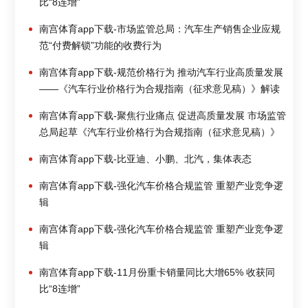
比“8连增”
南宫体育app下载-市场监管总局：汽车生产销售企业应规
范“付费解锁”功能的收费行为
南宫体育app下载-规范价格行为 推动汽车行业高质量发展
——《汽车行业价格行为合规指南（征求意见稿）》解读
南宫体育app下载-聚焦行业痛点 促进高质量发展 市场监管
总局起草《汽车行业价格行为合规指南（征求意见稿）》
南宫体育app下载-比亚迪、小鹏、北汽，集体表态
南宫体育app下载-强化汽车价格合规监管 重塑产业竞争逻
辑
南宫体育app下载-强化汽车价格合规监管 重塑产业竞争逻
辑
南宫体育app下载-11月份重卡销量同比大增65% 收获同
比“8连增”