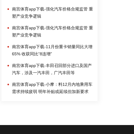
南宫体育app下载-强化汽车价格合规监管 重
塑产业竞争逻辑
南宫体育app下载-强化汽车价格合规监管 重
塑产业竞争逻辑
南宫体育app下载-11月份重卡销量同比大增
65% 收获同比“8连增”
南宫体育app下载-丰田召回部分进口及国产
汽车，涉及一汽丰田，广汽丰田等
南宫体育app下载-小摩：料12月内地乘用车
需求持续疲弱 明年补贴或延续但加新要求