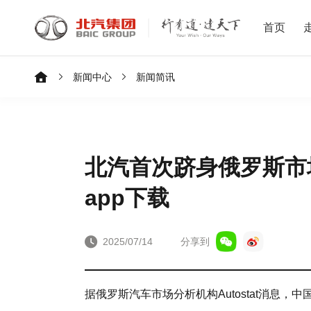
首页
新闻中心
新闻简讯
北汽首次跻身俄罗斯市
app下载
2025/07/14
分享到
据俄罗斯汽车市场分析机构Autostat消息