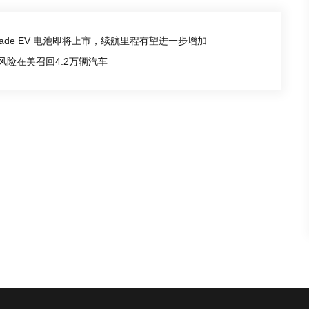
lade EV 电池即将上市，续航里程有望进一步增加
风险在美召回4.2万辆汽车