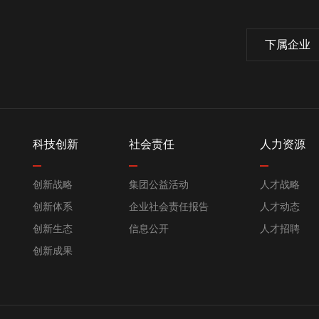
下属企业
科技创新
社会责任
人力资源
创新战略
集团公益活动
人才战略
创新体系
企业社会责任报告
人才动态
创新生态
信息公开
人才招聘
创新成果