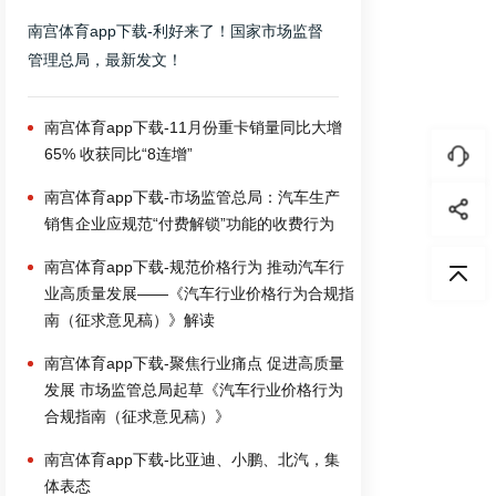
南宫体育app下载-利好来了！国家市场监督
管理总局，最新发文！
南宫体育app下载-11月份重卡销量同比大增
65% 收获同比“8连增”
南宫体育app下载-市场监管总局：汽车生产
销售企业应规范“付费解锁”功能的收费行为
南宫体育app下载-规范价格行为 推动汽车行
业高质量发展——《汽车行业价格行为合规指
南（征求意见稿）》解读
南宫体育app下载-聚焦行业痛点 促进高质量
发展 市场监管总局起草《汽车行业价格行为
合规指南（征求意见稿）》
南宫体育app下载-比亚迪、小鹏、北汽，集
体表态