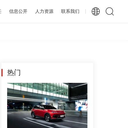
任
信息公开
人力资源
联系我们
热门