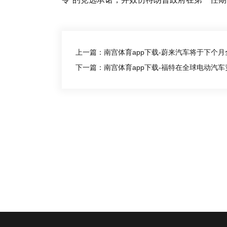
上一篇：南宫体育app下载-蔚来汽车将于下个
下一篇：南宫体育app下载-福特在全球电动汽车竞