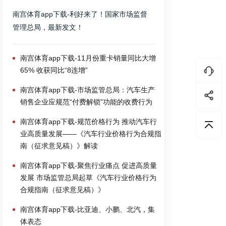
南宫体育app下载-利好来了！国家市场监督
管理总局，最新发文！
南宫体育app下载-11月份重卡销量同比大增
65% 收获同比“8连增”
南宫体育app下载-市场监管总局：汽车生产
销售企业应规范“付费解锁”功能的收费行为
南宫体育app下载-规范价格行为 推动汽车行
业高质量发展——《汽车行业价格行为合规指
南（征求意见稿）》解读
南宫体育app下载-聚焦行业痛点 促进高质量
发展 市场监管总局起草《汽车行业价格行为
合规指南（征求意见稿）》
南宫体育app下载-比亚迪、小鹏、北汽，集
体表态