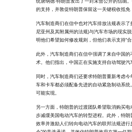
统唐纳德·特朗普发出了一封未曾公开的信函
的支持，并敦促特朗普保留这一关键税收抵免
汽车制造商们在信中也对汽车排放法规表示了
尼亚州及其附属州的法规)与汽车市场的现实
明他们希望如何修改规则，但他们表示支持“合
此外，汽车制造商们在信中强调了来自中国的
术。他们指出，中国正在实施支持自动驾驶汽
同时，汽车制造商们还要求特朗普重新考虑今年
车和卡车都必须配备先进的自动紧急制动系统
可能实现。
另一方面，特朗普的过渡团队希望取消购买电动
步减缓美国电动汽车的转型进程。此外，特朗
效率并激励人们转向电动汽车的联邦法规进行
令”的竞选承诺，并效仿特朗普政府在第一任