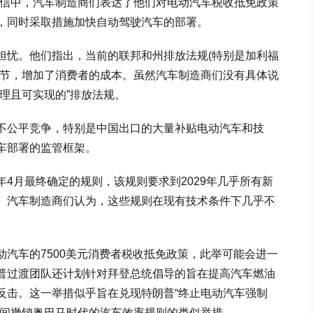
。信中，汽车制造商们表达了他们对电动汽车税收抵免政策
，同时采取措施加快自动驾驶汽车的部署。
担忧。他们指出，当前的联邦和州排放法规(特别是加利福
脱节，增加了消费者的成本。虽然汽车制造商们没有具体说
理且可实现的”排放法规。
不公平竞争，特别是中国出口的大量补贴电动汽车和技
车部署的监管框架。
4月最终确定的规则，该规则要求到2029年几乎所有新
。汽车制造商们认为，这些规则在现有技术条件下几乎不
汽车的7500美元消费者税收抵免政策，此举可能会进一
普过渡团队还计划针对拜登总统倡导的旨在提高汽车燃油
反击。这一举措似乎旨在兑现特朗普“终止电动汽车强制
期间撤销奥巴马时代的汽车效率规则的类似举措。