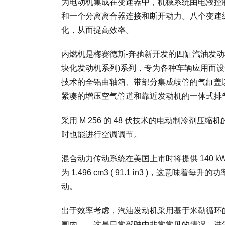
为电动机集成在变速器中，机械系统由电液控
和一个分离离合器连接和断开动力。八个变速
化，从而提高效率。
内燃机是梅赛德斯-奔驰新开发的四缸汽油发动机，排
块化发动机系列)系列，专为各种车辆应用而设计。
技术的全铝曲轴箱、带部分集成歧管的气缸盖
紧凑的增压空气管道和靠近发动机的一体式排
采用 M 256 的 48 伏技术的电动制冷剂
时也能进行空调调节。
混合动力传动系统在美国上市时将提供 140 k
为 1,496 cm3 ( 91.1 in3 )，这意味
动。
出于效率考虑，汽油发动机采用基于米勒循环
围内——这是日常驾驶中非常常见的情况。进气