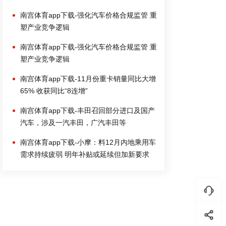
南宫体育app下载-强化汽车价格合规监管 重
塑产业竞争逻辑
南宫体育app下载-强化汽车价格合规监管 重
塑产业竞争逻辑
南宫体育app下载-11月份重卡销量同比大增
65% 收获同比“8连增”
南宫体育app下载-丰田召回部分进口及国产
汽车，涉及一汽丰田，广汽丰田等
南宫体育app下载-小摩：料12月内地乘用车
需求持续疲弱 明年补贴或延续但加新要求