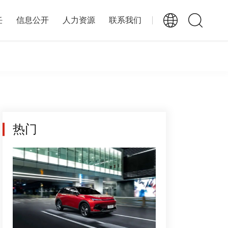
任
信息公开
人力资源
联系我们
热门