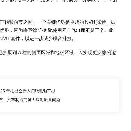
车辆转向节之间。一个关键优势是卓越的 NVH(噪音、振
具有优势，因为梅赛德斯-奔驰使用四个气缸而不是三个。此
NVH 套件，以进一步减少噪音排放。
扩展到 A 柱的侧面区域和地板区域，以实现更安静的运
2025 年推出全新入门级电动车型
调查，汽车制造商努力应对质量问题