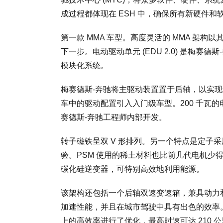
成过程都体现在 ESH 中，确保所有新硬件
第一款 MMA 车型。高度灵活的 MMA 架
下一步。电动驱动单元 (EDU 2.0) 是梅
模块化系统。
梅赛德斯-奔驰将主驱动装置置于后轴，以实
车中的驱动配置引入入门级车型。200 千瓦的
赛德斯-奔驰工程师内部开发。
转子磁铁呈双 V 形排列。另一个特点是定子
验。PSM 使用的稀土材料也比前几代电机少
碳化硅逆变器，可特别高效地利用能源。
该架构还包括一个后轴双速变速箱，兼具动力和
加速性能，并且在城市驾驶中具有出色的效率。
上的高效率进行了优化，最高时速可达 210 公里/