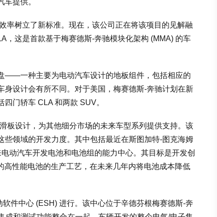
汽车提供。
术平台为效率树立了新标准。现在，该公司正在将该项目的见解融
，这是首款基于梅赛德斯-奔驰模块化架构 (MMA) 的车
盘——一种主要为电动汽车设计的地板组件，包括相应的
车身设计会有所不同。对于美国，梅赛德斯-奔驰计划在新
门轿车 CLA 和两款 SUV。
展滑板设计，为其他细分市场的未来车型系列提供支持。该
这些领域的开发力度。其中包括最近在斯图加特-图克海姆
牌未来电动汽车开发电池和电池组的能力中心。其目标是开发创
A 的高性能电池的生产工艺，在未来几年内将电池成本降低
软件中心 (ESH) 进行。该中心位于辛德芬根梅赛德斯-奔
统集成和测试功能整合在一起。车辆开发的整个电气/电子集