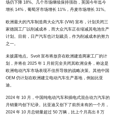
场仍下降 18%。几个市场继续保持强劲，英国今年迄今
增长 14%，葡萄牙市场增长 11%，丹麦市场增长 31%。
欧洲最大的汽车制造商大众汽车 (VW) 宣布，计划关闭三
家德国工厂以削减成本，而大众汽车正在缩减其电池生产
计划。目前，日产汽车也计划裁员，作为削减成本的努力
之一。
未披露地点。Svolt 宣布将放弃在欧洲建造两家工厂的计
划，并将在 2025 年 1 月前完全关闭其欧洲业务，称这是
欧洲电动汽车市场表现不佳所导致的战略决策。其他中国
OEM 仍计划在欧洲建立电动汽车生产基地，例如比亚
迪。
2024 年 10 月，中国纯电动汽车和插电式混合动力汽车的
月销量均创下纪录。比亚迪又创下了前所未有的一个月，
2024 年 10 月总销量超过 50 万辆，比上个月高出 8 万