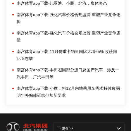
南宫体育app下载-比亚迪、小鹏、北汽，集体表态
南宫体育app下载-强化汽车价格合规监管 重塑产业竞争逻
辑
南宫体育app下载-强化汽车价格合规监管 重塑产业竞争逻
辑
南宫体育app下载-11月份重卡销量同比大增65% 收获同
比“8连增”
南宫体育app下载-丰田召回部分进口及国产汽车，涉及一
汽丰田，广汽丰田等
南宫体育app下载-小摩：料12月内地乘用车需求持续疲弱
明年补贴或延续但加新要求
下属企业