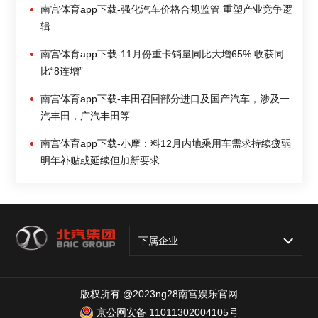
南宫体育app下载-强化汽车价格合规监管 重塑产业竞争逻
辑
南宫体育app下载-11月份重卡销量同比大增65% 收获同
比“8连增”
南宫体育app下载-丰田召回部分进口及国产汽车，涉及一
汽丰田，广汽丰田等
南宫体育app下载-小摩：料12月内地乘用车需求持续疲弱
明年补贴或延续但加新要求
下属企业
版权所有 @2023ng28南宫娱乐官网
京公网安备 11011302004105号