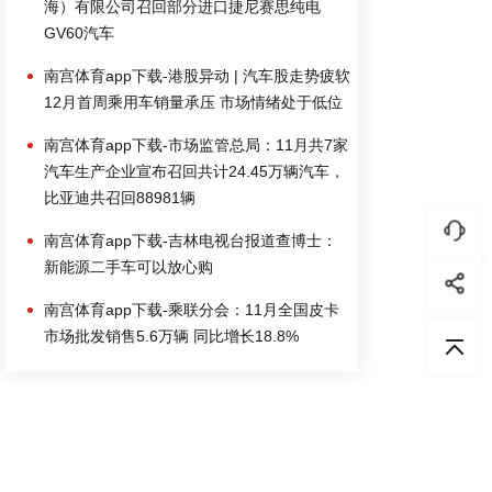
海）有限公司召回部分进口捷尼赛思纯电
GV60汽车
南宫体育app下载-港股异动 | 汽车股走势疲软
12月首周乘用车销量承压 市场情绪处于低位
南宫体育app下载-市场监管总局：11月共7家
汽车生产企业宣布召回共计24.45万辆汽车，
比亚迪共召回88981辆
南宫体育app下载-吉林电视台报道查博士：
新能源二手车可以放心购
南宫体育app下载-乘联分会：11月全国皮卡
市场批发销售5.6万辆 同比增长18.8%