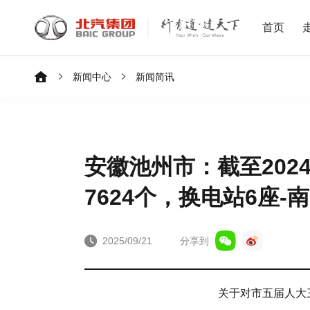
首页
新闻中心
新闻简讯
安徽池州市：截至202
7624个，换电站6座-
2025/09/21
分享到
关于对市五届人大