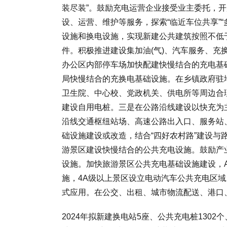
装尽装”。鼓励充电运营企业接受业主委托，开
设、运营、维护等服务，探索“临近车位共享”
设施和换电设施，实现新建公共建筑按照不低
件。积极推进建设集加油(气)、汽车服务、
办公区内部停车场加快配建快慢结合的充电基
局快慢结合的充换电基础设施。在乡镇政府驻
卫生院、中心校、党政机关、供电所等周边合
建设自用电桩。三是在公路沿线建设以快充为
沿线交通枢纽站场、高速公路出入口、服务站
础设施建设或改造，结合“四好农村路”建设
游景区建设快慢结合的公共充电设施。鼓励产
设施。加快旅游景区公共充电基础设施建设，
施，4A级以上景区设立电动汽车公共充电区域
式应用。在公交、出租、城市物流配送、港口
2024年拟新建换电站5座、公共充电桩1302个