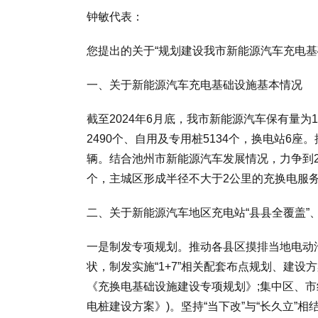
钟敏代表：
您提出的关于“规划建设我市新能源汽车充电基
一、关于新能源汽车充电基础设施基本情况
截至2024年6月底，我市新能源汽车保有量为1
2490个、自用及专用桩5134个，换电站6座
辆。结合池州市新能源汽车发展情况，力争到20
个，主城区形成半径不大于2公里的充换电服
二、关于新能源汽车地区充电站“县县全覆盖”
一是制发专项规划。推动各县区摸排当地电动
状，制发实施“1+7”相关配套布点规划、建
《充换电基础设施建设专项规划》;集中区、市
电桩建设方案》)。坚持“当下改”与“长久立”