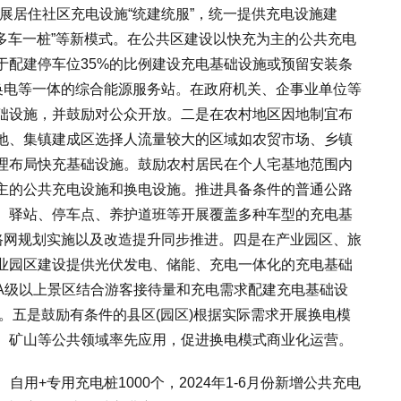
展居住社区充电设施“统建统服”，统一提供充电设施建
“多车一桩”等新模式。在公共区建设以快充为主的公共充电
于配建停车位35%的比例建设充电基础设施或预留安装条
充换电等一体的综合能源服务站。在政府机关、企事业单位等
础设施，并鼓励对公众开放。二是在农村地区因地制宜布
地、集镇建成区选择人流量较大的区域如农贸市场、乡镇
理布局快充基础设施。鼓励农村居民在个人宅基地范围内
主的公共充电设施和换电设施。推进具备条件的普通公路
、驿站、停车点、养护道班等开展覆盖多种车型的充电基
与路网规划实施以及改造提升同步推进。四是在产业园区、旅
业园区建设提供光伏发电、储能、充电一体化的充电基础
A级以上景区结合游客接待量和充电需求配建充电基础设
。五是鼓励有条件的县区(园区)根据实际需求开展换电模
、矿山等公共领域率先应用，促进换电模式商业化运营。
、自用+专用充电桩1000个，2024年1-6月份新增公共充电