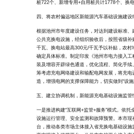
桩722个、新增专用+自用桩共计1778个、
四、将农村偏远地区新能源汽车基础设施建设
根据池州市年度建设任务，对达到建设标准、
公共充换电设施，经组织验收后，按照省级补贴标
千瓦、换电站最高300元/千瓦予以补贴，农
确定具体标准。制定印发《池州市电力接入工
装及增容开辟绿色通道，优化流程、简化手续
筹考虑充电网络建设和输配电网发展，将充电
造，增强电网的支撑保障能力，切实做到“设施
五、建立协调机制，新能源充电基础设施监管
一是推进构建“互联网+监管+服务”模式。依
设施运行管理、安全监测和故障预警。本市现
台，推动各类市场主体接入省充换电基础设施