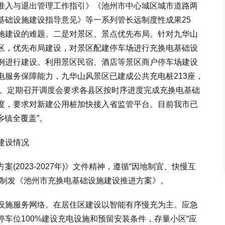
准入与退出管理工作指引》《池州市中心城区城市道路两
基础设施建设指导意见》等一系列管长远制度性成果25
施建设的难题。二是对景区、景点优先布局。针对九华山
区，优先布局建设，对景区配建停车场进行充换电基础设
比例进行建设。利用景区民宿、酒店等景区商户停车场建设
电服务保障能力，九华山风景区已建成公共充电桩213座，
制。定期召开调度会要求各县区按时序进度完成充换电基础
度，要求对新建公用桩加快接入省监管平台。目前我市已
乡镇全覆盖”。
建设情况
2023-2027年)》文件精神，遵循“因地制宜、快慢互
，制发《池州市充换电基础设施建设推进方案》。
设施服务网络。在居住区建设以智能有序慢充为主、应急
车位100%建设充电设施和预留安装条件，存量小区“应