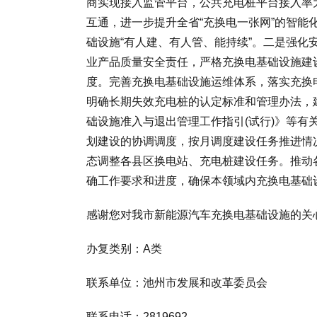
商实现接入监管平台，公共充电桩平台接入率为6
互通，进一步提升全省“充换电一张网”的智能
础设施“有人建、有人管、能持续”。二是强
业产品质量安全责任，严格充换电基础设施建
度。完善充换电基础设施运维体系，落实充换
明确长期失效充电桩的认定标准和管理办法，
础设施准入与退出管理工作指引(试行)》等
划建设的协调调度，按月调度建设任务推进情
态调整各县区换电站、充电桩建设任务。推动
确工作要求和进度，确保本领域内充换电基础
感谢您对我市新能源汽车充换电基础设施的关
办复类别：A类
联系单位：池州市发展和改革委员会
联系电话：2819692