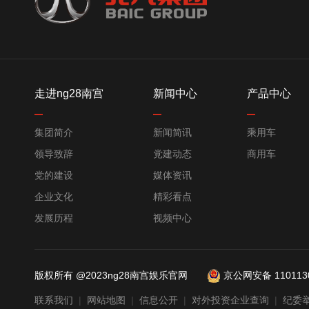
走进ng28南宫
新闻中心
产品中心
集团简介
新闻简讯
乘用车
领导致辞
党建动态
商用车
党的建设
媒体资讯
企业文化
精彩看点
发展历程
视频中心
版权所有 @2023ng28南宫娱乐官网
京公网安备 1101130
联系我们
|
网站地图
|
信息公开
|
对外投资企业查询
|
纪委