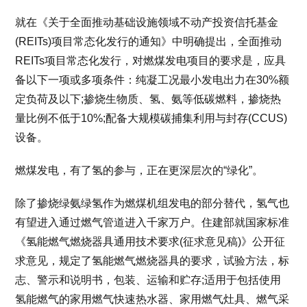
就在《关于全面推动基础设施领域不动产投资信托基金
(REITs)项目常态化发行的通知》中明确提出，全面推动
REITs项目常态化发行，对燃煤发电项目的要求是，应具
备以下一项或多项条件：纯凝工况最小发电出力在30%额
定负荷及以下;掺烧生物质、氢、氨等低碳燃料，掺烧热
量比例不低于10%;配备大规模碳捕集利用与封存(CCUS)
设备。
燃煤发电，有了氢的参与，正在更深层次的“绿化”。
除了掺烧绿氨绿氢作为燃煤机组发电的部分替代，氢气也
有望进入通过燃气管道进入千家万户。住建部就国家标准
《氢能燃气燃烧器具通用技术要求(征求意见稿)》公开征
求意见，规定了氢能燃气燃烧器具的要求，试验方法，标
志、警示和说明书，包装、运输和贮存;适用于包括使用
氢能燃气的家用燃气快速热水器、家用燃气灶具、燃气采