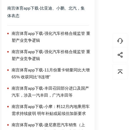
南宫体育app下载-比亚迪、小鹏、北汽，集
体表态
南宫体育app下载-强化汽车价格合规监管 重
塑产业竞争逻辑
南宫体育app下载-强化汽车价格合规监管 重
塑产业竞争逻辑
南宫体育app下载-11月份重卡销量同比大增
65% 收获同比“8连增”
南宫体育app下载-丰田召回部分进口及国产
汽车，涉及一汽丰田，广汽丰田等
南宫体育app下载-小摩：料12月内地乘用车
需求持续疲弱 明年补贴或延续但加新要求
南宫体育app下载-捷尼赛思汽车销售（上