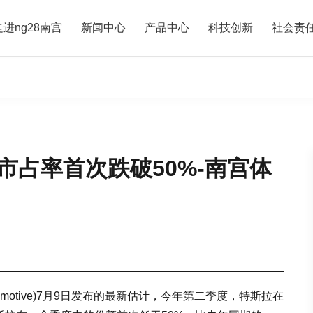
走进ng28南宫
新闻中心
产品中心
科技创新
社会责
市占率首次跌破50%-南宫体
omotive)7月9日发布的最新估计，今年第二季度，特斯拉在