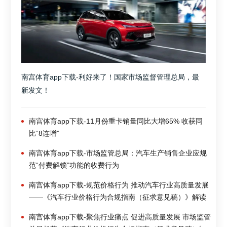
南宫体育app下载-利好来了！国家市场监督管理总局，最
新发文！
南宫体育app下载-11月份重卡销量同比大增65% 收获同
比“8连增”
南宫体育app下载-市场监管总局：汽车生产销售企业应规
范“付费解锁”功能的收费行为
南宫体育app下载-规范价格行为 推动汽车行业高质量发展
——《汽车行业价格行为合规指南（征求意见稿）》解读
南宫体育app下载-聚焦行业痛点 促进高质量发展 市场监管