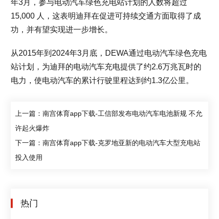
年3月，参与电动汽车绿色充电站计划的人数将超过
15,000 人，这表明迪拜在促进可持续交通方面取得了成
功，并有望实现进一步增长。
从2015年到2024年3月底，DEWA通过电动汽车绿色充电
站计划，为迪拜的电动汽车充电提供了约2.6万兆瓦时的
电力，使电动汽车的累计行驶里程达到约1.3亿公里。
上一篇：南宫体育app下载-工信部发布电动汽车电池新规 不允
许起火爆炸
下一篇：南宫体育app下载-克罗地亚新的电动汽车大型充电站
投入使用
热门