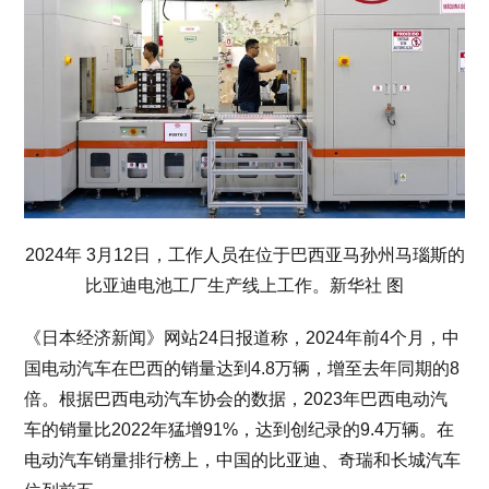
2024年 3月12日，工作人员在位于巴西亚马孙州马瑙斯的
比亚迪电池工厂生产线上工作。新华社 图
《日本经济新闻》网站24日报道称，2024年前4个月，中
国电动汽车在巴西的销量达到4.8万辆，增至去年同期的8
倍。根据巴西电动汽车协会的数据，2023年巴西电动汽
车的销量比2022年猛增91%，达到创纪录的9.4万辆。在
电动汽车销量排行榜上，中国的比亚迪、奇瑞和长城汽车