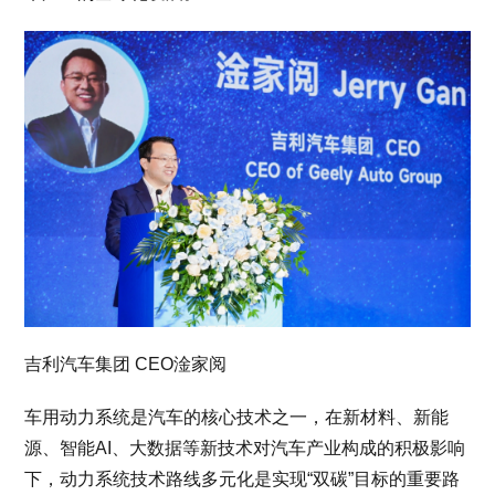
吉利汽车集团 CEO淦家阅
车用动力系统是汽车的核心技术之一，在新材料、新能
源、智能AI、大数据等新技术对汽车产业构成的积极影响
下，动力系统技术路线多元化是实现“双碳”目标的重要路