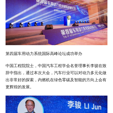
第四届车用动力系统国际高峰论坛成功举办
中国工程院院士，中国汽车工程学会名誉理事长李骏在致
辞中指出，通过本次大会，汽车行业可以对动力多元化做
出非常好的探索，内燃机在绿色零碳及智能的方向上会有
更辉煌的发展。