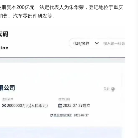
注册资本200亿元，法定代表人为朱华荣，登记地位于重庆
销售、汽车零部件研发等。