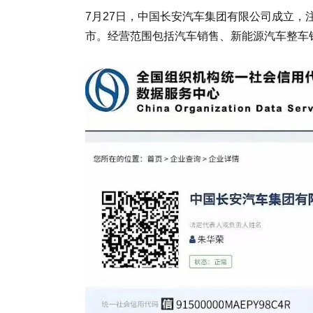
7月27日，中国长安汽车集团有限公司成立，
市。经营范围包括汽车销售、新能源汽车整车