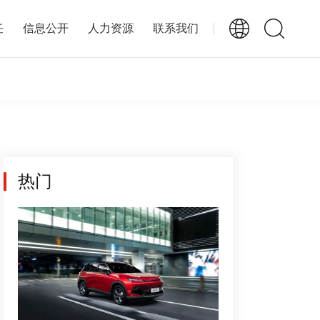
任
信息公开
人力资源
联系我们
热门