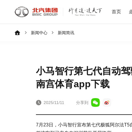
首页
新闻中心
新闻简讯
小马智行第七代自动驾
南宫体育app下载
2025/11/11
分享到
7月23日，小马智行宣布第七代极狐阿尔法T