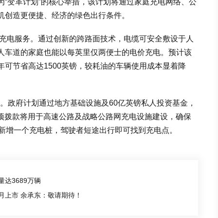
为“变革计划”的核心举措，该计划将通过家庭充电网络、公
机创造更便捷、经济的绿色出行条件。
庭充电服务。通过创新的跨路面技术，电缆可安全敷设于人
人车道的家庭也能以每英里仅两便士的电价充电。预计该
可节省高达1500英镑，较耗油的车辆使用成本显着降
高。政府计划通过地方基础设施及60亿英镑私人投资基金，
镑专项拨款将用于高速公路及战略公路网充电设施建设，确保
即新增一个充电桩，驾驶者短途出行即可找到充电点。
达3689万辆
8月上市 余承东：敬请期待！