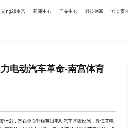
走进ng28南宫
新闻中心
产品中心
科技创新
社会责
助力电动汽车革命-南宫体育
投资计划，旨在全面升级英国电动汽车基础设施，降低充电