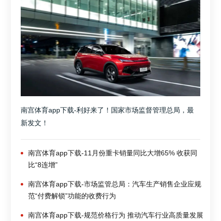
南宫体育app下载-利好来了！国家市场监督管理总局，最
新发文！
南宫体育app下载-11月份重卡销量同比大增65% 收获同
比“8连增”
南宫体育app下载-市场监管总局：汽车生产销售企业应规
范“付费解锁”功能的收费行为
南宫体育app下载-规范价格行为 推动汽车行业高质量发展