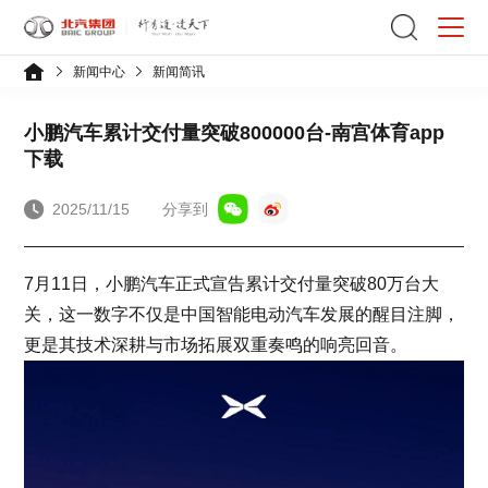
新闻中心
新闻简讯
小鹏汽车累计交付量突破800000台-南宫体育app
下载
2025/11/15
分享到
7月11日，小鹏汽车正式宣告累计交付量突破80万台大
关，这一数字不仅是中国智能电动汽车发展的醒目注脚，
更是其技术深耕与市场拓展双重奏鸣的响亮回音。