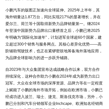
小鹏汽车的版图正加速向全球延伸。2025年上半年，其
海外销量达1.87万台，同比实现217%的显著增长，并在
爱尔兰、荷兰等十国取得新势力品牌销量第一。继2024
年登顶中国新势力品牌出口量榜首之后，小鹏已将2025
年明确为“国际化加速年”，计划进军全球超60个国家，建
立超过300个销售与服务网点。其核心差异化优势——高
阶辅助驾驶技术，也正在紧锣密鼓地筹备海外落地应用，
为品牌全球影响力的进一步跃升铺路。
自2023年与大众集团宣布达成战略合作以来，双方合作
持续深化，这种合作助力小鹏在2024年成为新势力出口
冠军。大众在全球市场的深厚资源、品牌力等在一定程度
上赋能了小鹏的海外市场开拓，例如在欧洲市场，小鹏已
经成功进入波兰、瑞士、捷克、斯洛伐克市场，另外，小
鹏已分别和汽车分销领军企业Inchcape、欧洲知名经销商