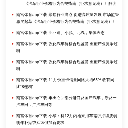
——《汽车行业价格行为合规指南（征求意见稿）》解读
南宫体育app下载-聚焦行业痛点 促进高质量发展 市场监管
总局起草《汽车行业价格行为合规指南（征求意见稿）》
南宫体育app下载-比亚迪、小鹏、北汽，集体表态
南宫体育app下载-强化汽车价格合规监管 重塑产业竞争逻
辑
南宫体育app下载-强化汽车价格合规监管 重塑产业竞争逻
辑
南宫体育app下载-11月份重卡销量同比大增65% 收获同
比“8连增”
南宫体育app下载-丰田召回部分进口及国产汽车，涉及一
汽丰田，广汽丰田等
南宫体育app下载-小摩：料12月内地乘用车需求持续疲弱
明年补贴或延续但加新要求