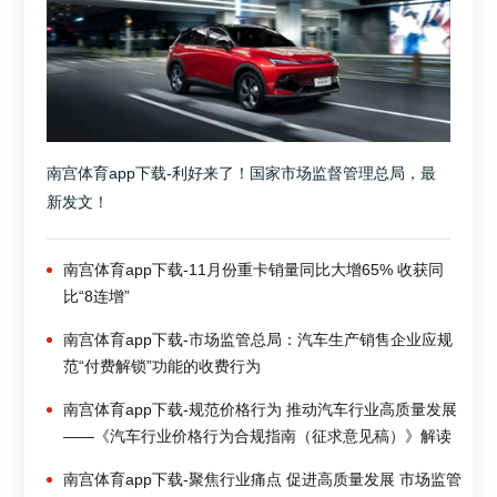
南宫体育app下载-利好来了！国家市场监督管理总局，最
新发文！
南宫体育app下载-11月份重卡销量同比大增65% 收获同
比“8连增”
南宫体育app下载-市场监管总局：汽车生产销售企业应规
范“付费解锁”功能的收费行为
南宫体育app下载-规范价格行为 推动汽车行业高质量发展
——《汽车行业价格行为合规指南（征求意见稿）》解读
南宫体育app下载-聚焦行业痛点 促进高质量发展 市场监管