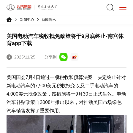
新闻中心
新闻简讯
美国电动汽车税收抵免政策将于9月底终止-南宫体
育app下载
2025/11/25
分享到
美国国会7月4日通过一项税收和预算法案，决定终止针对
新电动汽车的7,500美元税收抵免以及二手电动汽车的
4,000美元抵免政策，该措施将于9月30日正式生效。电动
汽车补贴政策自2008年推出以来，对推动美国市场绿色
汽车销售发挥了重要作用。