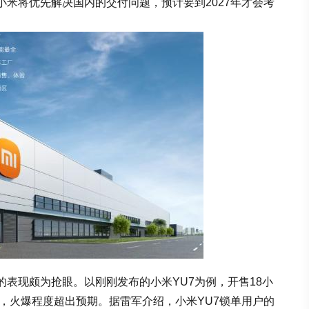
米将优先解决国内的交付问题，预计要到2027年才会考
表现颇为抢眼。以刚刚发布的小米YU7为例，开售18小
辆，火爆程度超出预期。据雷军介绍，小米YU7锁单用户的