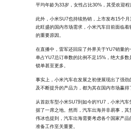
平均年龄为33岁，女性占比30%，其受欢迎
此外，小米SU7也持续热销，上市发布15个月
此旺盛的国内市场需求，小米汽车目前面临着
的重要原因。
在直播中，雷军还回应了外界关于YU7销量的
单占YU7总订单数的比例不足15%，绝大多
锁单甚至更多。
事实上，小米汽车在发展之初便展现出了强劲
及不断提升的产品力，都为其在国内市场赢得
从首款车型小米SU7到如今的YU7，小米汽
据了一席之地。然而，汽车出海并非易事，其
伟冰也提到，汽车出海需要考虑各个国家产品
准备工作至关重要。