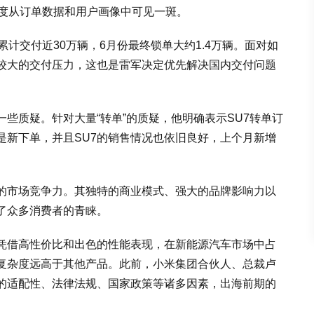
程度从订单数据和用户画像中可见一斑。
累计交付近30万辆，6月份最终锁单大约1.4万辆。面对如
较大的交付压力，这也是雷军决定优先解决国内交付问题
一些质疑。针对大量“转单”的质疑，他明确表示SU7转单订
数是新下单，并且SU7的销售情况也依旧良好，上个月新增
的市场竞争力。其独特的商业模式、强大的品牌影响力以
了众多消费者的青睐。
车凭借高性价比和出色的性能表现，在新能源汽车市场中占
复杂度远高于其他产品。此前，小米集团合伙人、总裁卢
的适配性、法律法规、国家政策等诸多因素，出海前期的