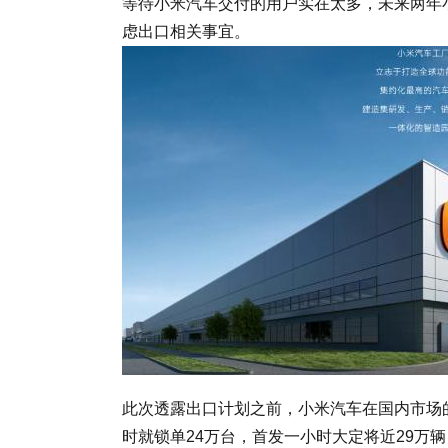
等待小米汽车交付的用户实在太多，未来两年小
虑出口相关事宜。
此次透露出口计划之前，小米汽车在国内市场的
时就锁单24万台，首发一小时大定将近29万