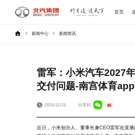
首页
新闻中心
新闻简讯
雷军：小米汽车202
交付问题-南宫体育ap
2025/11/25
分享到
近日，小米创办人、董事长兼CEO雷军在直