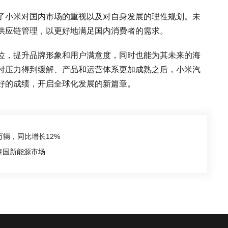
了小米对国内市场的重视以及对自身发展的理性规划。未
供应链管理，以更好地满足国内消费者的需求。
位，提升品牌形象和用户满意度，同时也能为其未来的海
付压力得到缓解、产品和运营体系更加成熟之后，小米汽
好的成绩，开启全球化发展的新篇章。
万辆，同比增长12%
拓泰国新能源市场