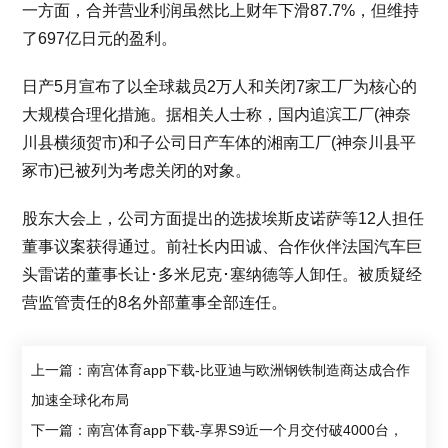
一方面，合并营业利润虽然比上财年下滑87.7%，但维持
了697亿日元的盈利。
日产5月宣布了以全球裁员2万人和关闭7家工厂为核心的
大规模合理化措施。据相关人士称，国内追滨工厂(神奈
川县横须贺市)和子公司日产车体的湘南工厂(神奈川县平
冢市)已被列为考虑关闭的对象。
股东大会上，公司方面提出的选拔埃斯皮诺萨等12人担任
董事议案获得通过。前社长内田诚、合作伙伴法国汽车巨
头雷诺的董事长让･多米尼克･塞纳德等人卸任。被质疑经
营监管责任的8名外部董事全部连任。
上一篇：南宫体育app下载-比亚迪与欧洲钢铁制造商达成合作
加速全球化布局
下一篇：南宫体育app下载-享界S9近一个月交付破4000台，