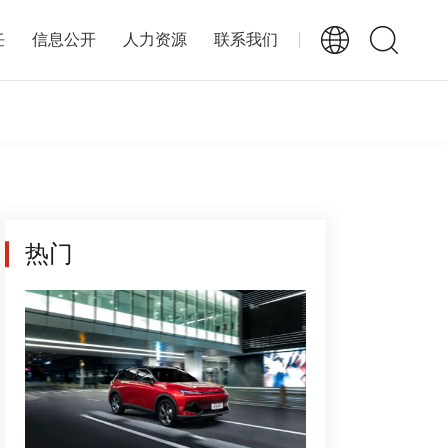
任
信息公开
人力资源
联系我们
热门