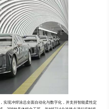
人，实现冲焊涂总全面自动化与数字化，并支持智能柔性定