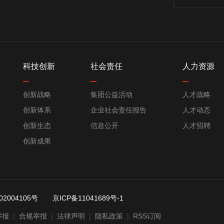
科技创新
社会责任
人力资源
创新战略
集团公益活动
人才战略
创新体系
企业社会责任报告
人才动态
创新生态
信息公开
人才招聘
创新成果
2004105号
京ICP备11041689号-1
举报
|
合规举报
|
法律声明
|
隐私政策
|
RSS订阅