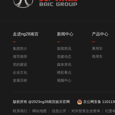
走进ng28南宫
新闻中心
产品中心
集团简介
新闻简讯
乘用车
领导致辞
党建动态
商用车
党的建设
媒体资讯
企业文化
精彩看点
发展历程
视频中心
版权所有 @2023ng28南宫娱乐官网
京公网安备 1101130
联系我们
|
网站地图
|
信息公开
|
对外投资企业查询
|
纪委