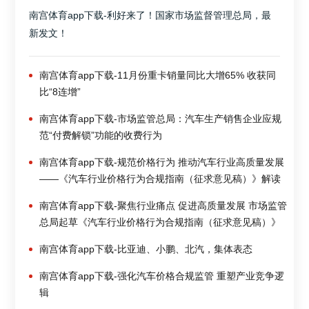
南宫体育app下载-利好来了！国家市场监督管理总局，最
新发文！
南宫体育app下载-11月份重卡销量同比大增65% 收获同
比“8连增”
南宫体育app下载-市场监管总局：汽车生产销售企业应规
范“付费解锁”功能的收费行为
南宫体育app下载-规范价格行为 推动汽车行业高质量发展
——《汽车行业价格行为合规指南（征求意见稿）》解读
南宫体育app下载-聚焦行业痛点 促进高质量发展 市场监管
总局起草《汽车行业价格行为合规指南（征求意见稿）》
南宫体育app下载-比亚迪、小鹏、北汽，集体表态
南宫体育app下载-强化汽车价格合规监管 重塑产业竞争逻
辑