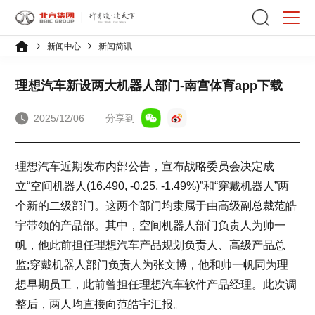
新闻中心
新闻简讯
理想汽车新设两大机器人部门-南宫体育app下载
2025/12/06
分享到
理想汽车近期发布内部公告，宣布战略委员会决定成
立“空间机器人(16.490, -0.25, -1.49%)”和“穿戴机器人”两
个新的二级部门。这两个部门均隶属于由高级副总裁范皓
宇带领的产品部。其中，空间机器人部门负责人为帅一
帆，他此前担任理想汽车产品规划负责人、高级产品总
监;穿戴机器人部门负责人为张文博，他和帅一帆同为理
想早期员工，此前曾担任理想汽车软件产品经理。此次调
整后，两人均直接向范皓宇汇报。