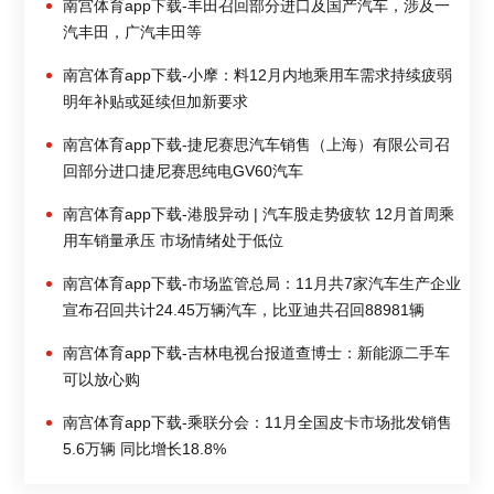
南宫体育app下载-丰田召回部分进口及国产汽车，涉及一
汽丰田，广汽丰田等
南宫体育app下载-小摩：料12月内地乘用车需求持续疲弱
明年补贴或延续但加新要求
南宫体育app下载-捷尼赛思汽车销售（上海）有限公司召
回部分进口捷尼赛思纯电GV60汽车
南宫体育app下载-港股异动 | 汽车股走势疲软 12月首周乘
用车销量承压 市场情绪处于低位
南宫体育app下载-市场监管总局：11月共7家汽车生产企业
宣布召回共计24.45万辆汽车，比亚迪共召回88981辆
南宫体育app下载-吉林电视台报道查博士：新能源二手车
可以放心购
南宫体育app下载-乘联分会：11月全国皮卡市场批发销售
5.6万辆 同比增长18.8%