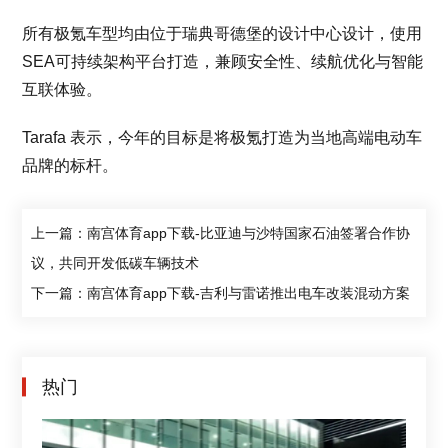
所有极氪车型均由位于瑞典哥德堡的设计中心设计，使用
SEA可持续架构平台打造，兼顾安全性、续航优化与智能
互联体验。
Tarafa 表示，今年的目标是将极氪打造为当地高端电动车
品牌的标杆。
上一篇：南宫体育app下载-比亚迪与沙特国家石油签署合作协
议，共同开发低碳车辆技术
下一篇：南宫体育app下载-吉利与雷诺推出电车改装混动方案
热门