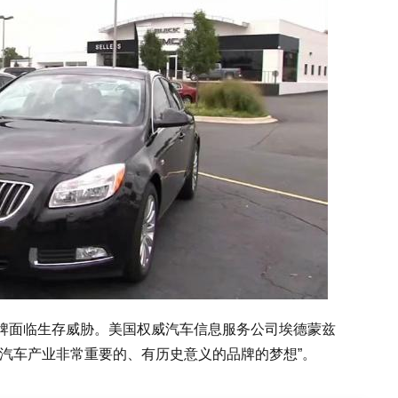
牌面临生存威胁。美国权威汽车信息服务公司埃德蒙兹
汽车产业非常重要的、有历史意义的品牌的梦想”。