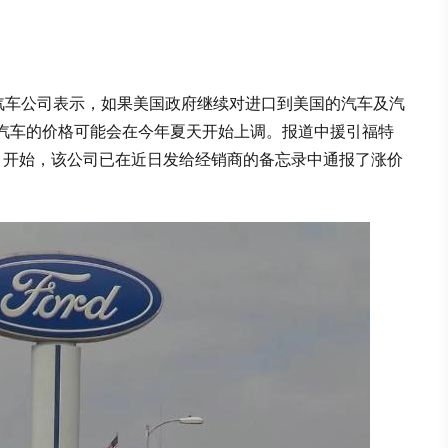
特汽车公司表示，如果美国政府继续对进口到美国的汽车及汽
汽车的价格可能会在今年夏天开始上调。报道中援引福特
月开始，该公司已在近日发给经销商的备忘录中通报了涨价