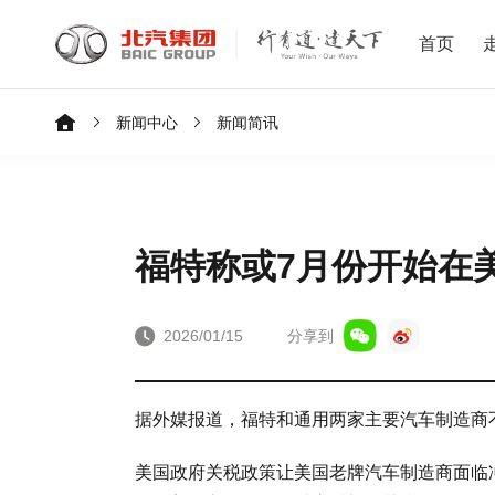
首页
新闻中心
新闻简讯
福特称或7月份开始在美
2026/01/15
分享到
据外媒报道，福特和通用两家主要汽车制造商
美国政府关税政策让美国老牌汽车制造商面临