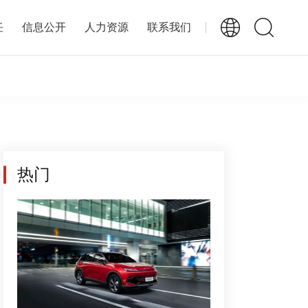
任
信息公开
人力资源
联系我们
热门