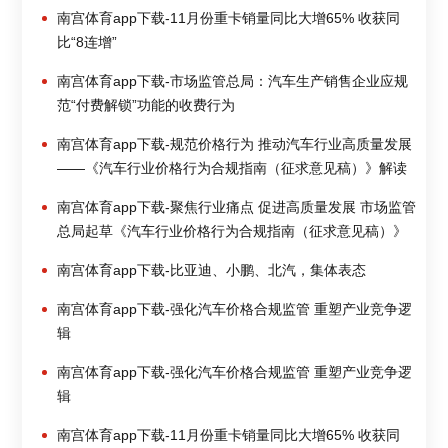
南宫体育app下载-11月份重卡销量同比大增65% 收获同
比“8连增”
南宫体育app下载-市场监管总局：汽车生产销售企业应规
范“付费解锁”功能的收费行为
南宫体育app下载-规范价格行为 推动汽车行业高质量发展
——《汽车行业价格行为合规指南（征求意见稿）》解读
南宫体育app下载-聚焦行业痛点 促进高质量发展 市场监管
总局起草《汽车行业价格行为合规指南（征求意见稿）》
南宫体育app下载-比亚迪、小鹏、北汽，集体表态
南宫体育app下载-强化汽车价格合规监管 重塑产业竞争逻
辑
南宫体育app下载-强化汽车价格合规监管 重塑产业竞争逻
辑
南宫体育app下载-11月份重卡销量同比大增65% 收获同