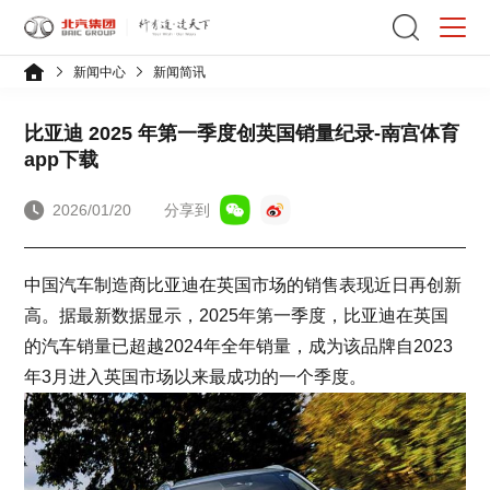
新闻中心
新闻简讯
比亚迪 2025 年第一季度创英国销量纪录-南宫体育
app下载
2026/01/20
分享到
中国汽车制造商比亚迪在英国市场的销售表现近日再创新
高。据最新数据显示，2025年第一季度，比亚迪在英国
的汽车销量已超越2024年全年销量，成为该品牌自2023
年3月进入英国市场以来最成功的一个季度。