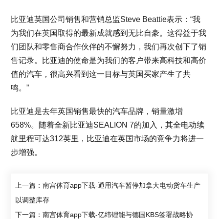
比亚迪英国公司销售和营销总监Steve Beattie表示：“我
为我们在英国取得的最新成就感到无比自豪。这得益于我
们团队和零售商合作伙伴的不懈努力，我们再次创下了销
售记录。比亚迪的使命是为我们的客户带来高科技和高价
值的汽车，很高兴看到这一目标与英国买家产生了共
鸣。”
比亚迪是去年英国销售最快的汽车品牌，销量激增
658%。随着全新比亚迪SEALION 7的加入，其全电动续
航里程可达312英里，比亚迪在英国市场的竞争力将进一
步增强。
上一篇：南宫体育app下载-通用汽车暂停加拿大电动货车生产
以调整库存
下一篇：南宫体育app下载-亿纬锂能与德国KBS签署战略协