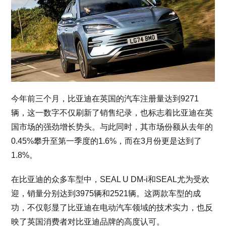
今年前三个月，比亚迪在英国的汽车注册量达到9271
辆，这一数字不仅刷新了销售纪录，也标志着比亚迪在英
国市场的强劲增长势头。与此同时，其市场份额从去年的
0.45%攀升至第一季度的1.6%，而在3月份更是达到了
1.8%。
在比亚迪的众多车型中，SEAL U DM-i和SEAL尤为受欢
迎，销量分别达到3975辆和2521辆。这两款车型的成
功，不仅彰显了比亚迪在电动汽车领域的技术实力，也反
映了英国消费者对比亚迪品牌的高度认可。