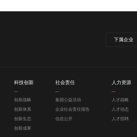
下属企业
科技创新
社会责任
人力资源
创新战略
集团公益活动
人才战略
创新体系
企业社会责任报告
人才动态
创新生态
信息公开
人才招聘
创新成果