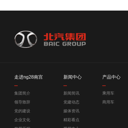
走进ng28南宫
新闻中心
产品中心
集团简介
新闻简讯
乘用车
领导致辞
党建动态
商用车
党的建设
媒体资讯
企业文化
精彩看点