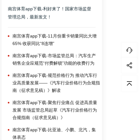
南宫体育app下载-利好来了！国家市场监督
管理总局，最新发文！
南宫体育app下载-11月份重卡销量同比大增
65% 收获同比“8连增”
南宫体育app下载-市场监管总局：汽车生产
销售企业应规范“付费解锁”功能的收费行为
南宫体育app下载-规范价格行为 推动汽车行
业高质量发展——《汽车行业价格行为合规指
南（征求意见稿）》解读
南宫体育app下载-聚焦行业痛点 促进高质量
发展 市场监管总局起草《汽车行业价格行为
合规指南（征求意见稿）》
南宫体育app下载-比亚迪、小鹏、北汽，集
体表态