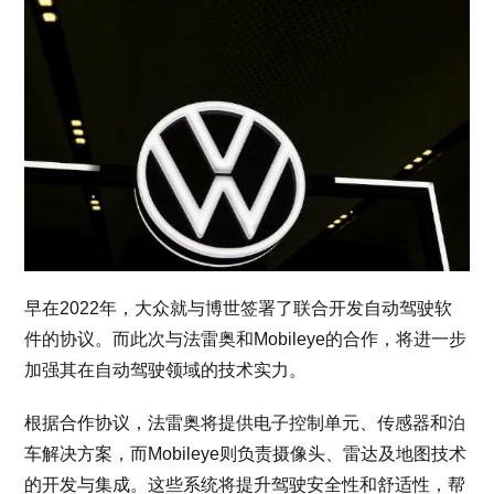
早在2022年，大众就与博世签署了联合开发自动驾驶软
件的协议。而此次与法雷奥和Mobileye的合作，将进一步
加强其在自动驾驶领域的技术实力。
根据合作协议，法雷奥将提供电子控制单元、传感器和泊
车解决方案，而Mobileye则负责摄像头、雷达及地图技术
的开发与集成。这些系统将提升驾驶安全性和舒适性，帮