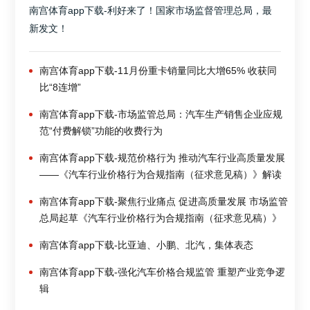
南宫体育app下载-利好来了！国家市场监督管理总局，最
新发文！
南宫体育app下载-11月份重卡销量同比大增65% 收获同
比“8连增”
南宫体育app下载-市场监管总局：汽车生产销售企业应规
范“付费解锁”功能的收费行为
南宫体育app下载-规范价格行为 推动汽车行业高质量发展
——《汽车行业价格行为合规指南（征求意见稿）》解读
南宫体育app下载-聚焦行业痛点 促进高质量发展 市场监管
总局起草《汽车行业价格行为合规指南（征求意见稿）》
南宫体育app下载-比亚迪、小鹏、北汽，集体表态
南宫体育app下载-强化汽车价格合规监管 重塑产业竞争逻
辑