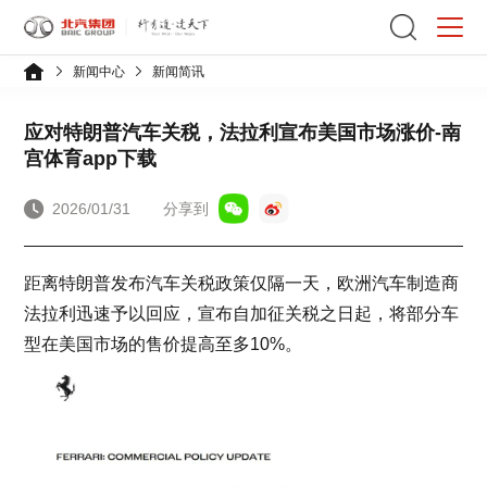
新闻中心
新闻简讯
应对特朗普汽车关税，法拉利宣布美国市场涨价-南
宫体育app下载
2026/01/31
分享到
距离特朗普发布汽车关税政策仅隔一天，欧洲汽车制造商
法拉利迅速予以回应，宣布自加征关税之日起，将部分车
型在美国市场的售价提高至多10%。