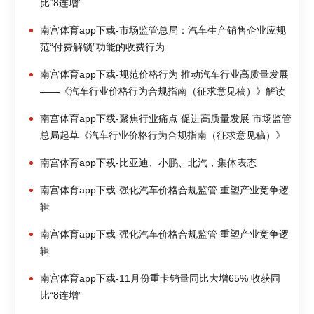
比“8连增”
南宫体育app下载-市场监管总局：汽车生产销售企业应规
范“付费解锁”功能的收费行为
南宫体育app下载-规范价格行为 推动汽车行业高质量发展
——《汽车行业价格行为合规指南（征求意见稿）》解读
南宫体育app下载-聚焦行业痛点 促进高质量发展 市场监管
总局起草《汽车行业价格行为合规指南（征求意见稿）》
南宫体育app下载-比亚迪、小鹏、北汽，集体表态
南宫体育app下载-强化汽车价格合规监管 重塑产业竞争逻
辑
南宫体育app下载-强化汽车价格合规监管 重塑产业竞争逻
辑
南宫体育app下载-11月份重卡销量同比大增65% 收获同
比“8连增”