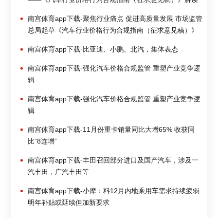
南宫体育app下载-聚焦行业痛点 促进高质量发展 市场监管
总局起草《汽车行业价格行为合规指南（征求意见稿）》
南宫体育app下载-比亚迪、小鹏、北汽，集体表态
南宫体育app下载-强化汽车价格合规监管 重塑产业竞争逻
辑
南宫体育app下载-强化汽车价格合规监管 重塑产业竞争逻
辑
南宫体育app下载-11月份重卡销量同比大增65% 收获同
比“8连增”
南宫体育app下载-丰田召回部分进口及国产汽车，涉及一
汽丰田，广汽丰田等
南宫体育app下载-小摩：料12月内地乘用车需求持续疲弱
明年补贴或延续但加新要求