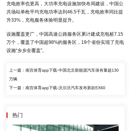
充电效率也更高，大功率充电设施加快布局建设，中国公
共场站单枪平均充电功率达到46.5千瓦，充电效率同比提
升33%，充电服务体验明显提升。
设施覆盖更广，中国高速公路服务区累计建成充电桩7.15
万个，覆盖了中国超98%的服务区，19个省份实现了充电
设施“乡乡全覆盖”。
上一篇：南宫体育app下载-中国北京新能源汽车保有量超130
万辆
下一篇：南宫体育app下载-沃尔沃汽车发布新款EX60
热门