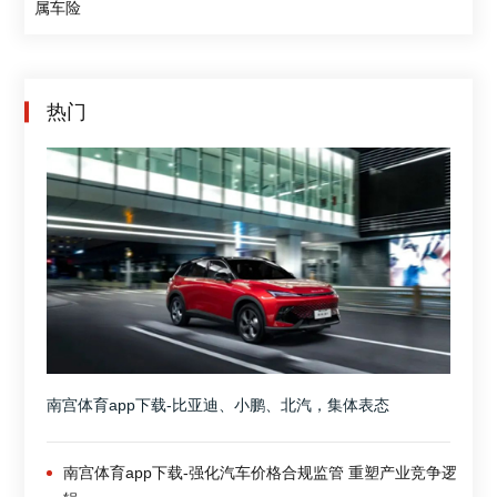
属车险
热门
南宫体育app下载-比亚迪、小鹏、北汽，集体表态
南宫体育app下载-强化汽车价格合规监管 重塑产业竞争逻