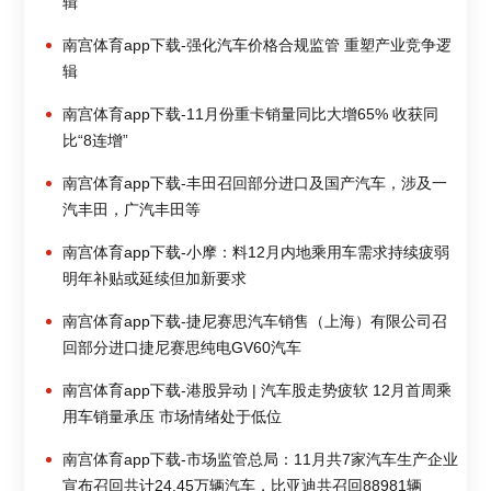
辑
南宫体育app下载-强化汽车价格合规监管 重塑产业竞争逻
辑
南宫体育app下载-11月份重卡销量同比大增65% 收获同
比“8连增”
南宫体育app下载-丰田召回部分进口及国产汽车，涉及一
汽丰田，广汽丰田等
南宫体育app下载-小摩：料12月内地乘用车需求持续疲弱
明年补贴或延续但加新要求
南宫体育app下载-捷尼赛思汽车销售（上海）有限公司召
回部分进口捷尼赛思纯电GV60汽车
南宫体育app下载-港股异动 | 汽车股走势疲软 12月首周乘
用车销量承压 市场情绪处于低位
南宫体育app下载-市场监管总局：11月共7家汽车生产企业
宣布召回共计24.45万辆汽车，比亚迪共召回88981辆