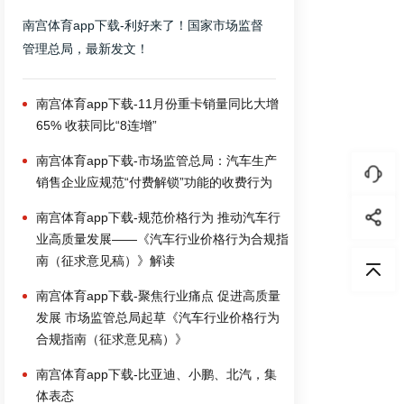
南宫体育app下载-利好来了！国家市场监督
管理总局，最新发文！
南宫体育app下载-11月份重卡销量同比大增
65% 收获同比“8连增”
南宫体育app下载-市场监管总局：汽车生产
销售企业应规范“付费解锁”功能的收费行为
南宫体育app下载-规范价格行为 推动汽车行
业高质量发展——《汽车行业价格行为合规指
南（征求意见稿）》解读
南宫体育app下载-聚焦行业痛点 促进高质量
发展 市场监管总局起草《汽车行业价格行为
合规指南（征求意见稿）》
南宫体育app下载-比亚迪、小鹏、北汽，集
体表态