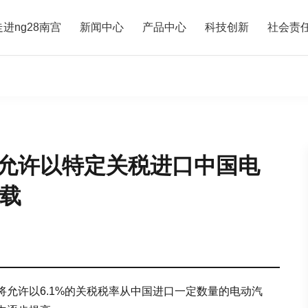
走进ng28南宫
新闻中心
产品中心
科技创新
社会责
允许以特定关税进口中国电
下载
允许以6.1%的关税税率从中国进口一定数量的电动汽