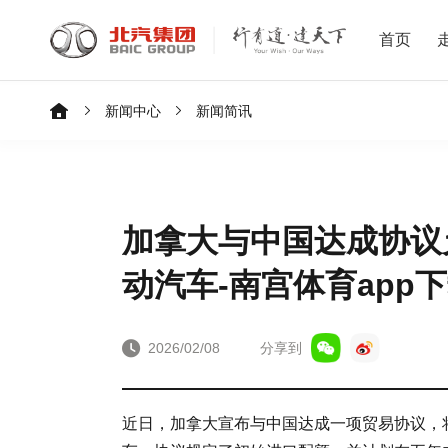
首页
新闻中心
新闻简讯
加拿大与中国达成协议
动汽车-南宫体育app
2026/02/08
分享到
近日，加拿大宣布与中国达成一项贸易协议，将