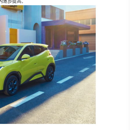
内逐步提高。