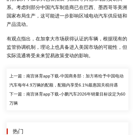
系。考虑到部分中国汽车制造商已在巴西、墨西哥等美洲
国家布局生产，这可能进一步影响区域电动汽车供应链和
产品流动。
有观点指出，在加拿大市场获得认证的车辆，根据现有的
监管协调机制，理论上也具备进入美国市场的可能性，但
实际流通将受未来贸易政策变动的影响。
上一篇：南宫体育app下载-中国商务部：加方将给予中国电动
汽车每年4.9万辆的配额，配额内享受6.1%最惠国关税待遇
下一篇：南宫体育app下载-小鹏汽车2026年销量目标设定为60
万辆
热门