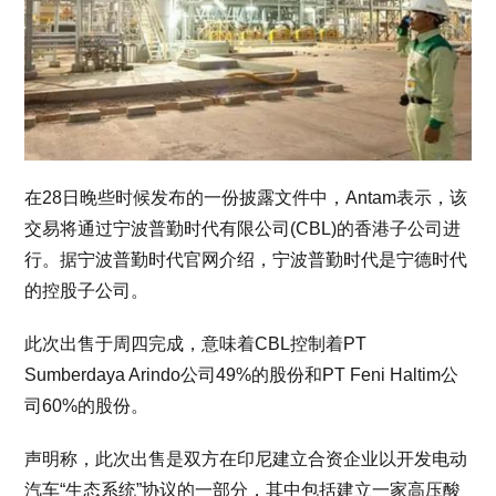
在28日晚些时候发布的一份披露文件中，Antam表示，该
交易将通过宁波普勤时代有限公司(CBL)的香港子公司进
行。据宁波普勤时代官网介绍，宁波普勤时代是宁德时代
的控股子公司。
此次出售于周四完成，意味着CBL控制着PT
Sumberdaya Arindo公司49%的股份和PT Feni Haltim公
司60%的股份。
声明称，此次出售是双方在印尼建立合资企业以开发电动
汽车“生态系统”协议的一部分，其中包括建立一家高压酸