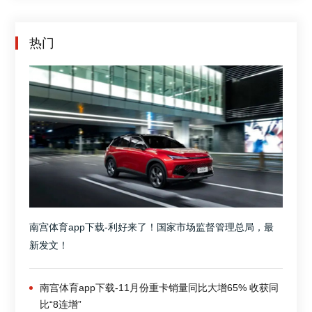
热门
南宫体育app下载-利好来了！国家市场监督管理总局，最
新发文！
南宫体育app下载-11月份重卡销量同比大增65% 收获同
比“8连增”