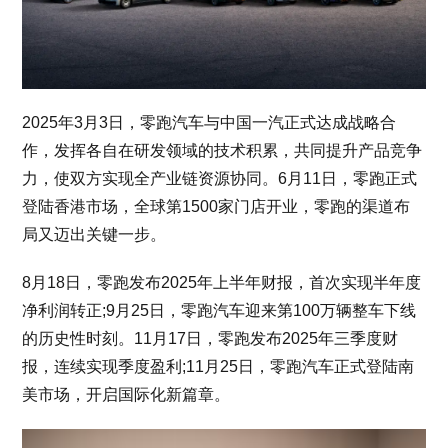
2025年3月3日，零跑汽车与中国一汽正式达成战略合
作，发挥各自在研发领域的技术积累，共同提升产品竞争
力，使双方实现全产业链资源协同。6月11日，零跑正式
登陆香港市场，全球第1500家门店开业，零跑的渠道布
局又迈出关键一步。
8月18日，零跑发布2025年上半年财报，首次实现半年度
净利润转正;9月25日，零跑汽车迎来第100万辆整车下线
的历史性时刻。11月17日，零跑发布2025年三季度财
报，连续实现季度盈利;11月25日，零跑汽车正式登陆南
美市场，开启国际化新篇章。