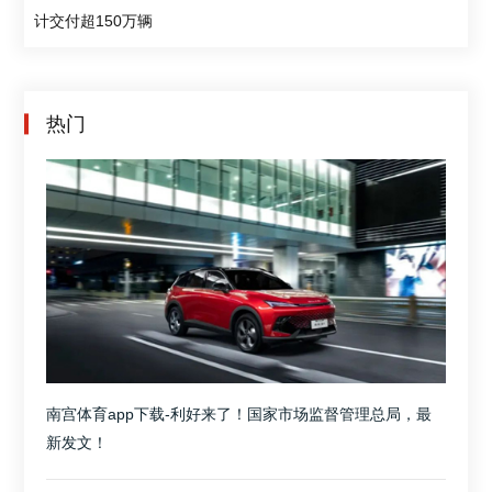
计交付超150万辆
热门
南宫体育app下载-利好来了！国家市场监督管理总局，最
新发文！