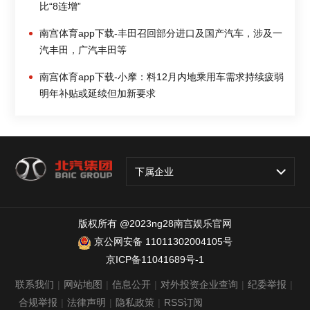
比“8连增”
南宫体育app下载-丰田召回部分进口及国产汽车，涉及一
汽丰田，广汽丰田等
南宫体育app下载-小摩：料12月内地乘用车需求持续疲弱
明年补贴或延续但加新要求
下属企业
版权所有 @2023ng28南宫娱乐官网
京公网安备 11011302004105号
京ICP备11041689号-1
联系我们
|
网站地图
|
信息公开
|
对外投资企业查询
|
纪委举报
|
合规举报
|
法律声明
|
隐私政策
|
RSS订阅