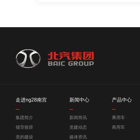
走进ng28南宫
新闻中心
产品中心
集团简介
新闻简讯
乘用车
领导致辞
党建动态
商用车
党的建设
媒体资讯