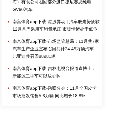
海）有限公司召回部分进口捷尼赛思纯电
GV60汽车
南宫体育app下载-港股异动 | 汽车股走势疲软
12月首周乘用车销量承压 市场情绪处于低位
南宫体育app下载-市场监管总局：11月共7家
汽车生产企业宣布召回共计24.45万辆汽车，
比亚迪共召回88981辆
南宫体育app下载-吉林电视台报道查博士：
新能源二手车可以放心购
南宫体育app下载-乘联分会：11月全国皮卡
市场批发销售5.6万辆 同比增长18.8%