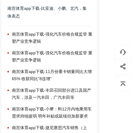
南宫体育app下载-比亚迪、小鹏、北汽，集
体表态
南宫体育app下载-强化汽车价格合规监管 重
塑产业竞争逻辑
南宫体育app下载-强化汽车价格合规监管 重
塑产业竞争逻辑
南宫体育app下载-11月份重卡销量同比大增
65% 收获同比“8连增”
南宫体育app下载-丰田召回部分进口及国产
汽车，涉及一汽丰田，广汽丰田等
南宫体育app下载-小摩：料12月内地乘用车
需求持续疲弱 明年补贴或延续但加新要求
南宫体育app下载-捷尼赛思汽车销售（上