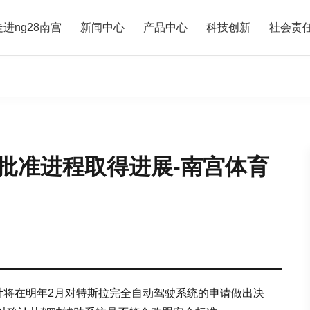
走进ng28南宫
新闻中心
产品中心
科技创新
社会责
盟批准进程取得进展-南宫体育
预计将在明年2月对特斯拉完全自动驾驶系统的申请做出决