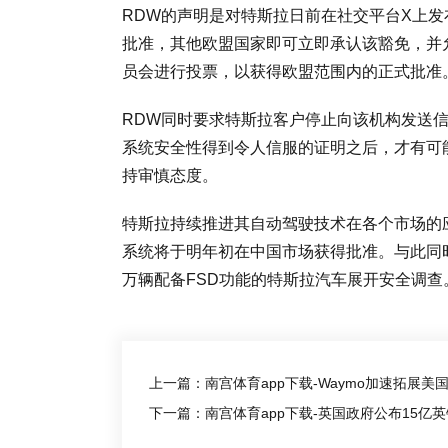
RDW的声明是对特斯拉日前在社交平台X上发
批准，其他欧盟国家即可立即承认该豁免，并
员会进行投票，以获得欧盟范围内的正式批准
RDW同时要求特斯拉客户停止向该机构发送信
系统安全性得到令人信服的证明之后，才有可
持审慎态度。
特斯拉持续推进其自动驾驶技术在各个市场的应
系统将于明年初在中国市场获得批准。与此同时
万辆配备FSD功能的特斯拉汽车展开安全调查
上一篇：南宫体育app下载-Waymo加速拓展
下一篇：南宫体育app下载-英国政府公布15亿