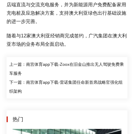
店端直流与交流充电服务，并为新能源用户免费配备家用
充电桩及应急解决方案，支持澳大利亚绿色出行基础设施
的进一步完善。
随着与12家澳大利亚经销商完成签约，广汽集团在澳大利
亚市场的业务布局全面启动。
上一篇：南宫体育app下载-Zoox在旧金山推出无人驾驶免费乘
车服务
下一篇：南宫体育app下载-雷诺集团任命新首席战略官强化组
织架构
热门