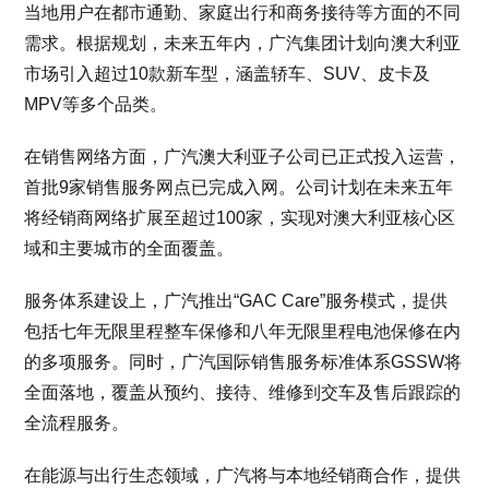
当地用户在都市通勤、家庭出行和商务接待等方面的不同
需求。根据规划，未来五年内，广汽集团计划向澳大利亚
市场引入超过10款新车型，涵盖轿车、SUV、皮卡及
MPV等多个品类。
在销售网络方面，广汽澳大利亚子公司已正式投入运营，
首批9家销售服务网点已完成入网。公司计划在未来五年
将经销商网络扩展至超过100家，实现对澳大利亚核心区
域和主要城市的全面覆盖。
服务体系建设上，广汽推出“GAC Care”服务模式，提供
包括七年无限里程整车保修和八年无限里程电池保修在内
的多项服务。同时，广汽国际销售服务标准体系GSSW将
全面落地，覆盖从预约、接待、维修到交车及售后跟踪的
全流程服务。
在能源与出行生态领域，广汽将与本地经销商合作，提供