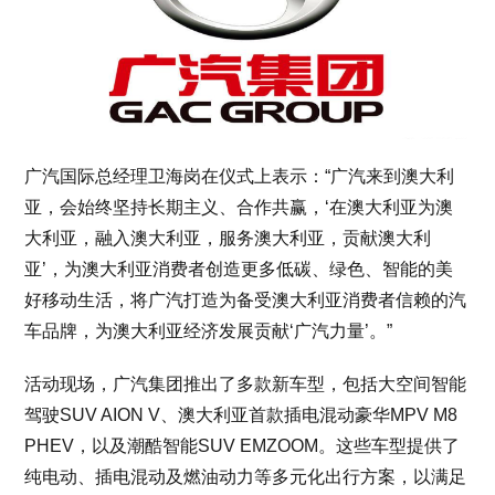
广汽国际总经理卫海岗在仪式上表示：“广汽来到澳大利
亚，会始终坚持长期主义、合作共赢，‘在澳大利亚为澳
大利亚，融入澳大利亚，服务澳大利亚，贡献澳大利
亚’，为澳大利亚消费者创造更多低碳、绿色、智能的美
好移动生活，将广汽打造为备受澳大利亚消费者信赖的汽
车品牌，为澳大利亚经济发展贡献‘广汽力量’。”
活动现场，广汽集团推出了多款新车型，包括大空间智能
驾驶SUV AION V、澳大利亚首款插电混动豪华MPV M8
PHEV，以及潮酷智能SUV EMZOOM。这些车型提供了
纯电动、插电混动及燃油动力等多元化出行方案，以满足