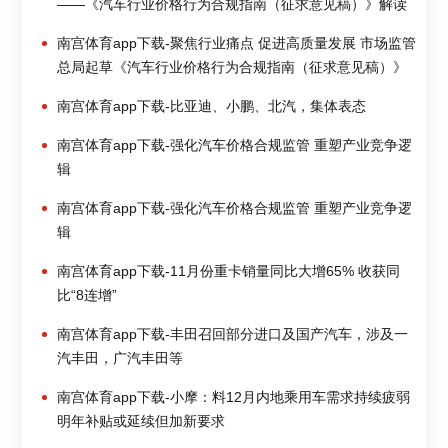
——《汽车行业价格行为合规指南（征求意见稿）》解读
南宫体育app下载-聚焦行业痛点 促进高质量发展 市场监管
总局起草《汽车行业价格行为合规指南（征求意见稿）》
南宫体育app下载-比亚迪、小鹏、北汽，集体表态
南宫体育app下载-强化汽车价格合规监管 重塑产业竞争逻
辑
南宫体育app下载-强化汽车价格合规监管 重塑产业竞争逻
辑
南宫体育app下载-11月份重卡销量同比大增65% 收获同
比“8连增”
南宫体育app下载-丰田召回部分进口及国产汽车，涉及一
汽丰田，广汽丰田等
南宫体育app下载-小摩：料12月内地乘用车需求持续疲弱
明年补贴或延续但加新要求